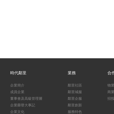
時代鄰里
業務
合
企業簡介
鄰里社區
物
成員企業
鄰里城服
商
董事會及高級管理層
鄰里企服
招
企業榮譽大事記
鄰里創新
企業文化
服務特色