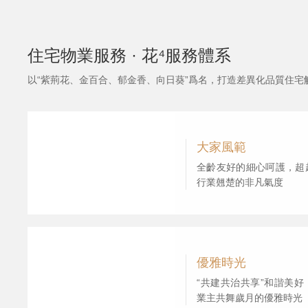
住宅物業服務 · 花⁴服務體系
以“紫荊花、金百合、郁金香、向日葵”爲名，打造差異化品質住
大家風範
全齡友好的細心呵護，超
行業翹楚的非凡氣度
優雅時光
“共建共治共享”和諧美
業主共舞歲月的優雅時光