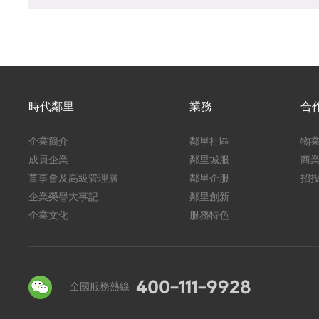
時代鄰里
業務
合
企業簡介
鄰里社區
物
成員企業
鄰里城服
商
董事會及高級管理層
鄰里企服
招
企業榮譽大事記
鄰里創新
企業文化
服務特色
400-111-9928
全國服務熱線